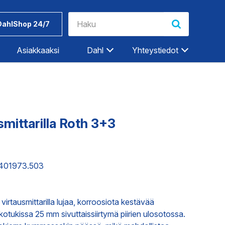
DahlShop 24/7
Asiakkaaksi
Dahl
Yhteystiedot
Riihimäki
Rovaniemi
Salo
smittarilla Roth 3+3
Seinäjoki
Työkalut ja
Dahlin
Tampere
tarvikkeet
tuotemerkit
7401973.503
Tampere-Kalkku
Turku
ET
TEOLLISUUDEN PALVELUT
Vaasa
virtausmittarilla lujaa, korroosiota kestävää
Vantaa
otukissa 25 mm sivuttaissiirtymä piirien ulosotossa.