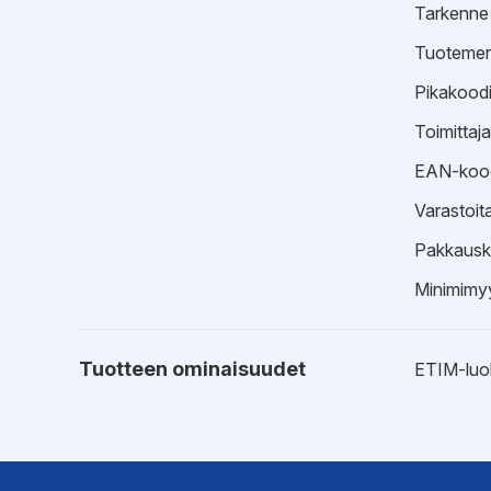
Tarkenne
Tuotemer
Pikakood
Toimittaj
EAN-koo
Varastoit
Pakkausk
Minimimyy
Tuotteen ominaisuudet
ETIM-luo
Esitteet
Tekninen 