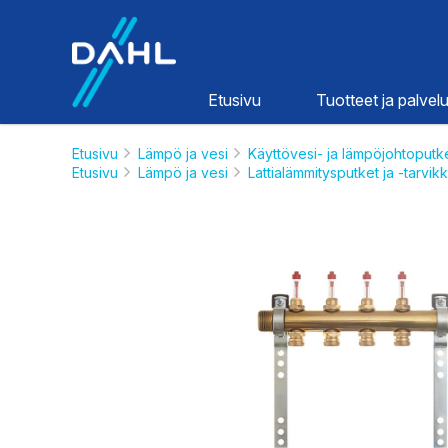
Dahl
Etusivu
Tuotteet ja palvelu
Etusivu
Lämpö ja vesi
Käyttövesi- ja lämpöjohtoputk
Etusivu
Lämpö ja vesi
Lattialämmitysputket ja -tarvik
Lämpö ja
vesi
HINNASTOT