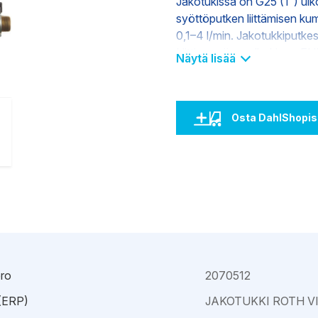
Jakotukissa on G25 (1”) ul
Kajaani
Oulu-Välivainio
syöttöputken liittämisen ku
Kemi
Pori
0,1–4 l/min. Jakotukkiputkes
Kokkola
Rauma
Liittimessä on ulkokierre 
Näytä lisää
Osta DahlShopis
ro
2070512
 (ERP)
JAKOTUKKI ROTH V