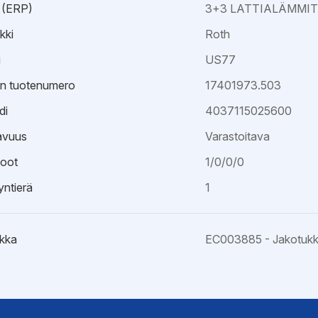
 (ERP)
3+3 LATTIALÄMMI
kki
Roth
i
US77
an tuotenumero
17401973.503
di
4037115025600
avuus
Varastoitava
oot
1/0/0/0
ntierä
1
kka
EC003885 - Jakotukk
esite