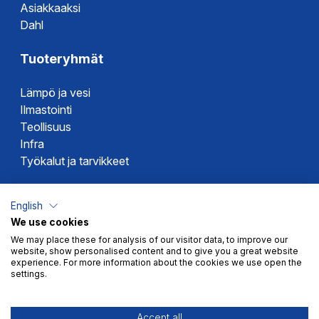
Asiakkaaksi
Dahl
Tuoteryhmät
Lämpö ja vesi
Ilmastointi
Teollisuus
Infra
Työkalut ja tarvikkeet
Dahlin tuotemerkit
English
We use cookies
Altech
We may place these for analysis of our visitor data, to improve our
Alterna
website, show personalised content and to give you a great website
Novipro
experience. For more information about the cookies we use open the
settings.
Votec
Accept all