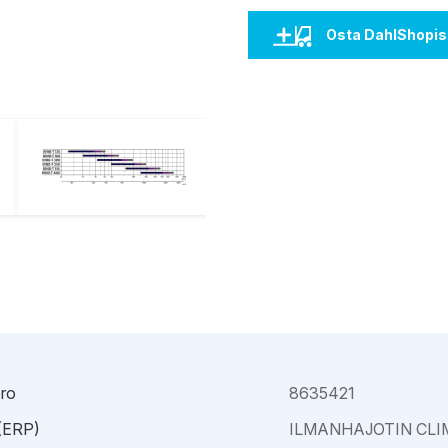
Kajaani
Oulu-Välivainio
Osta DahlShopis
Kemi
Pori
Kokkola
Rauma
ro
8635421
 (ERP)
ILMANHAJOTIN CL