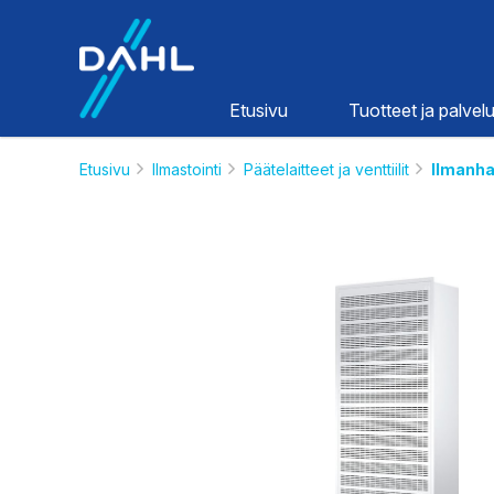
Dahl
Etusivu
Tuotteet ja palvelu
Etusivu
Ilmastointi
Päätelaitteet ja venttiilit
Ilmanha
Lämpö ja
vesi
HINNASTOT