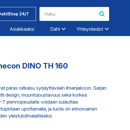
DahlShop 24/7
Asiakkaaksi
Dahl
Yhteystiedot
Riihimäki
Rovaniemi
imecon DINO TH 160
Salo
Seinäjoki
Työkalut ja
Dahlin
Tampere
tarvikkeet
tuotemerkit
t paras ratkaisu syrjäyttävään ilmanjakoon. Sarjan
ntti design, muuntojoustavuus sekä korkea
Tampere-Kalkku
O-T piennopeuslaite voidaan sulauttaa
Turku
ET
TEOLLISUUDEN PALVELUT
ttopintaan upottamalla, ja tuote on erinomainen
Vaasa
en yleistuloilmalaitteeksi.
Vantaa