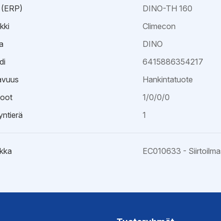
 (ERP)
DINO-TH 160
kki
Climecon
a
DINO
di
6415886354217
avuus
Hankintatuote
oot
1/0/0/0
ntierä
1
kka
EC010633 - Siirtoilma
je
hje