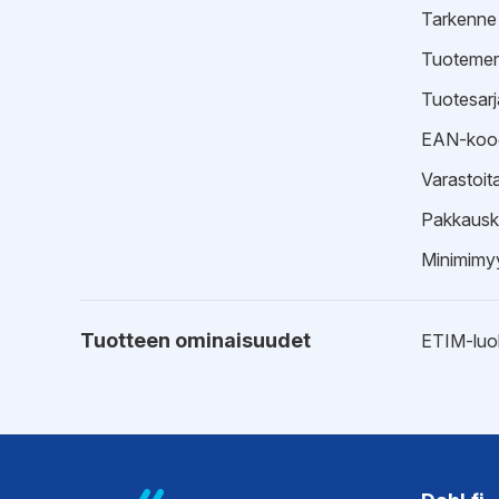
Tarkenne
Tuotemer
Tuotesarj
EAN-koo
Varastoit
Pakkausk
Minimimyy
Tuotteen ominaisuudet
ETIM-luo
Ohjeet
Käyttöoh
Asennuso