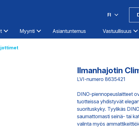
FI
t
Myynti
Asiantuntemus
Vastuullisuus
jottimet
Espoo-Olarinluoma
Kotka
Hämeenlinna
Kouvola
Ilmanhajotin Cl
Helsinki-Hermanni
Kuopio
LVI-numero 8635421
Helsinki-Itäväylä
Lahti
Ilmastointi
Teollisuus
Infra
Helsinki-Pitäjänmäki
Lappeenranta
DINO-piennopeuslaitteet ova
tuotteissa yhdistyvät elega
Iisalmi
Lohja
suorituskyky. Tyylikäs DIN
Imatra
Loimaa
DIGITAALISET PALVELUT
TOIMITUKS
saumattomasti seinä- tai ka
Joensuu
Mikkeli
valinta myös ammattikeittiöid
Jyväskylä
Oulu