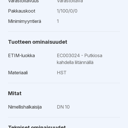
Varastoitavuus
Varastoitava
Pakkauskoot
1/100/0/0
Minimimyyntierä
1
Tuotteen ominaisuudet
ETIM-luokka
EC003024 - Putkiosa
kahdella liitännällä
Materiaali
HST
Mitat
Nimellishalkaisija
DN 10
Tekniset ominaisuudet