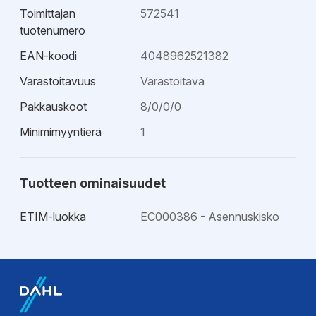
Toimittajan
572541
tuotenumero
EAN-koodi
4048962521382
Varastoitavuus
Varastoitava
Pakkauskoot
8/0/0/0
Minimimyyntierä
1
Tuotteen ominaisuudet
ETIM-luokka
EC000386 - Asennuskisko
Esitteet
Tekninen esite