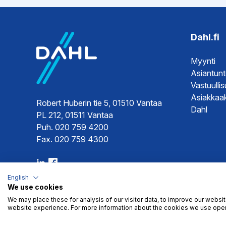
Ohjeet
Asennuso
Dahl.fi
Myynti
Asiantun
Vastuulli
Asiakkaak
Robert Huberin tie 5, 01510 Vantaa
Dahl
PL 212, 01511 Vantaa
Puh. 020 759 4200
Fax. 020 759 4300
English
We use cookies
We may place these for analysis of our visitor data, to improve our websi
website experience. For more information about the cookies we use open
Myyntiehdot
Tietosuoja
© 2026 Dahl