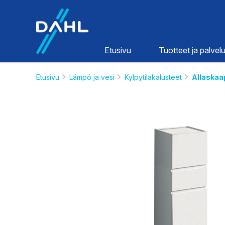
Dahl
Etusivu
Tuotteet ja palvelu
Etusivu
Lämpö ja vesi
Kylpytilakalusteet
Allaskaap
Lämpö ja
vesi
HINNASTOT