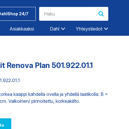
DahlShop 24/7
Asiakkaaksi
Dahl
Yhteystiedot
Riihimäki
Rovaniemi
t Renova Plan 501.922.01.1
Salo
Seinäjoki
1.922.01.1
Työkalut ja
Dahlin
Tampere
tarvikkeet
tuotemerkit
rkea kaappi kahdella ovella ja yhdellä laatikolla: B =
Tampere-Kalkku
. Valkoinen/ pinnoitettu, korkeakiilto.
Turku
ET
TEOLLISUUDEN PALVELUT
Vaasa
Vantaa
ta