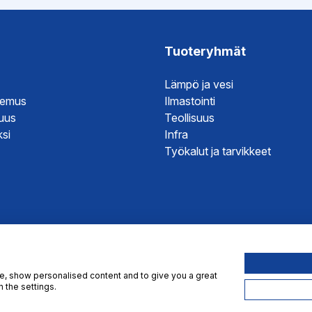
hje
Tuoteryhmät
Lämpö ja vesi
temus
Ilmastointi
suus
Teollisuus
si
Infra
Työkalut ja tarvikkeet
te, show personalised content and to give you a great
 the settings.