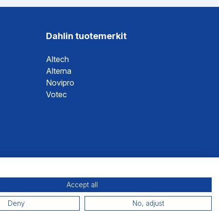
Dahlin tuotemerkit
Altech
Alterna
Novipro
Votec
Accept all
Deny
No, adjust