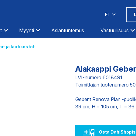
FI
t
Myynti
Asiantuntemus
Vastuullisuus
it ja laatikostot
Espoo-Olarinluoma
Kotka
Hämeenlinna
Kouvola
Alakaappi Geberi
Helsinki-Hermanni
Kuopio
LVI-numero 6018491
Helsinki-Itäväylä
Lahti
Toimittajan tuotenumero 50
Ilmastointi
Teollisuus
Infra
Helsinki-Pitäjänmäki
Lappeenranta
Geberit Renova Plan -puoliko
Iisalmi
Lohja
39 cm, H = 105 cm, T = 36 cm
Imatra
Loimaa
DIGITAALISET PALVELUT
TOIMITUKS
Joensuu
Mikkeli
Jyväskylä
Oulu
Osta DahlShopis