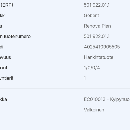
 (ERP)
501.922.01.1
kki
Geberit
a
Renova Plan
an tuotenumero
501.922.01.1
di
4025410905505
avuus
Hankintatuote
oot
1/0/0/4
ntierä
1
kka
EC010013 - Kylpyhuo
Valkoinen
esite