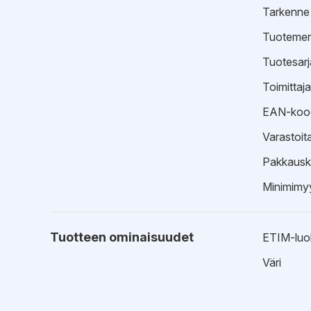
Tarkenne
Tuotemer
Tuotesarj
Toimittaj
EAN-koo
Varastoit
Pakkausk
Minimimyy
Tuotteen ominaisuudet
ETIM-luo
Väri
Esitteet
Tekninen 