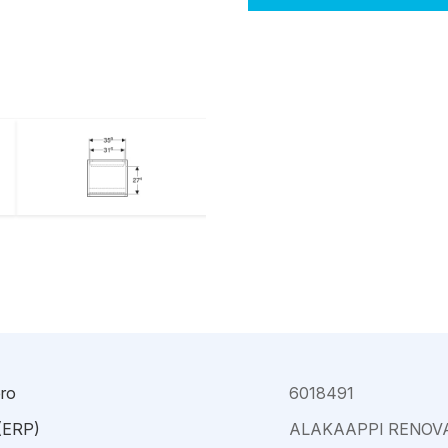
Kajaani
Oulu-Välivainio
Kemi
Pori
Kokkola
Rauma
ro
6018491
 (ERP)
ALAKAAPPI RENOV