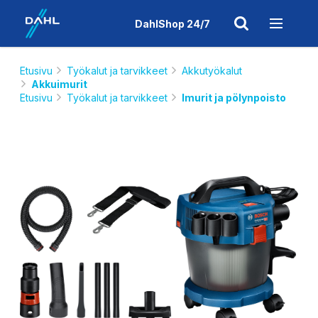
DahlShop 24/7
Etusivu
Työkalut ja tarvikkeet
Akkutyökalut
Akkuimurit
Etusivu
Työkalut ja tarvikkeet
Imurit ja pölynpoisto