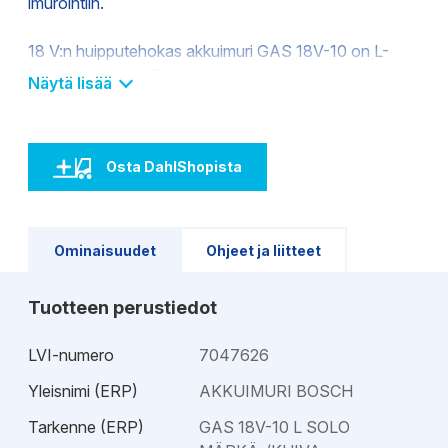
imurointiin.
18 V:n huipputehokas akkuimuri GAS 18V-10 on L-
pölyluokan imuri. Rotational Airflow -
Näytä lisää
pyörrevirtateknologia takaa jatkuvasti voimakkaan
imutehon ja estää suodattimien tukkeutumisen. IPX4
pöly- ja roiskevedensuojauksen ansiosta imuri sopii
Osta DahlShopista
kuiviin ja märkiin tiloihin. Varustettu HEPA-
suodattimella.
Pölypussiton säiliö sekä vakiovarustukseen kuuluvat
Ominaisuudet
Ohjeet ja liitteet
kattavat tarvikkeet takaavat monipuoliset
käyttömahdollisuudet märkä- ja kuivaimuroinnissa.
Tuotteen perustiedot
Osittain läpinäkyvä säiliö mahdollistaa täyttöasteen
tarkistuksen. Imuria on helppo käsitellä ja kuljettaa
LVI-numero
7047626
sekä kevyt kantaa ja siinä on paikat varusteille.
Kiinnityshihnat letkun kiinnittämistä varten.
Yleisnimi (ERP)
AKKUIMURI BOSCH
Vakiovarustukseen kuuluvien tarvikkeiden lisäksi
Tarkenne (ERP)
GAS 18V-10 L SOLO
toimitus sisältää olkahihnan, sähkötyökalun adapterin