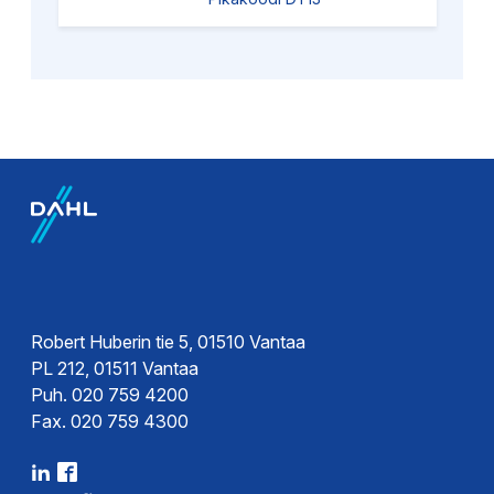
Tuoteryhmät
Sivut
Mikä maalämpöpumppu sopii kenellekin
lattialämmityskohteessa 8 kW:iin)
NIBE F1253
Dahlin valikoimassa
NIBE F1245
NIBE F1245
–
Kehittynyt on/off-lämpöpumppu
Robert Huberin tie 5, 01510 Vantaa
PL 212, 01511 Vantaa
Puh. 020 759 4200
Fax. 020 759 4300