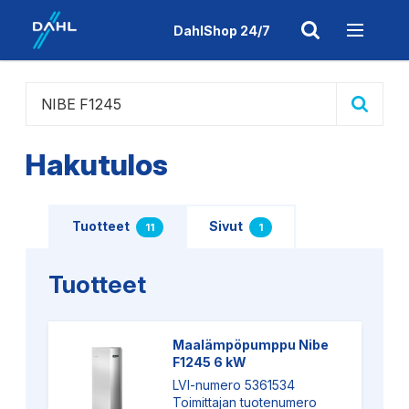
DahlShop 24/7
Hakutulos
Tuotteet
Sivut
11
1
Palvelupisteet
Henkilöt
Tuotteet
Maalämpöpumppu Nibe
F1245 6 kW
LVI-numero 5361534
Toimittajan tuotenumero