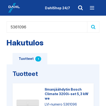
DahlShop 24/7
Hakutulos
Tuotteet
1
Palvelupisteet
Henkilöt
Tuotteet
Ilmanjäähdytin Bosch
Climate 3200i-set 5,3 kW
we
LVI-numero 5361096