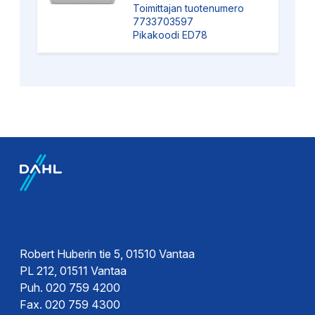
Toimittajan tuotenumero
7733703597
Pikakoodi ED78
Tuoteryhmät
Sivut
Robert Huberin tie 5, 01510 Vantaa
PL 212, 01511 Vantaa
Puh. 020 759 4200
Fax. 020 759 4300