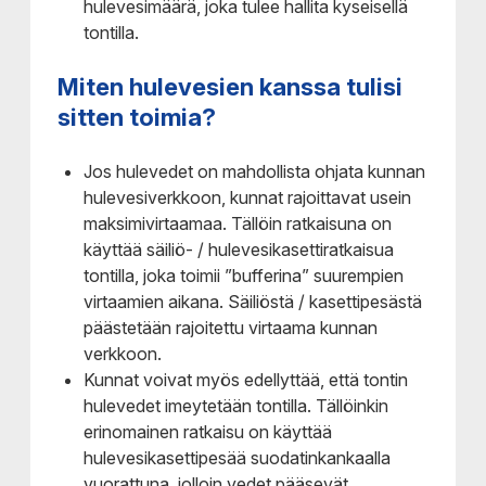
hulevesimäärä, joka tulee hallita kyseisellä
tontilla.
Miten hulevesien kanssa tulisi
sitten toimia?
Jos hulevedet on mahdollista ohjata kunnan
hulevesiverkkoon, kunnat rajoittavat usein
maksimivirtaamaa. Tällöin ratkaisuna on
käyttää säiliö- / hulevesikasettiratkaisua
tontilla, joka toimii ”bufferina” suurempien
virtaamien aikana. Säiliöstä / kasettipesästä
päästetään rajoitettu virtaama kunnan
verkkoon.
Kunnat voivat myös edellyttää, että tontin
hulevedet imeytetään tontilla. Tällöinkin
erinomainen ratkaisu on käyttää
hulevesikasettipesää suodatinkankaalla
vuorattuna, jolloin vedet pääsevät