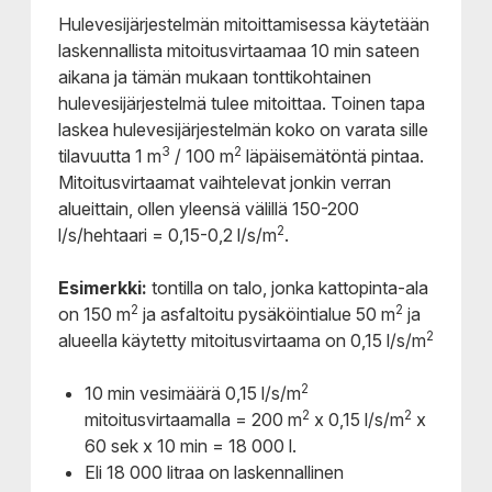
Hulevesijärjestelmän mitoittamisessa käytetään
laskennallista mitoitusvirtaamaa 10 min sateen
aikana ja tämän mukaan tonttikohtainen
hulevesijärjestelmä tulee mitoittaa. Toinen tapa
laskea hulevesijärjestelmän koko on varata sille
3
2
tilavuutta 1 m
/ 100 m
läpäisemätöntä pintaa.
Mitoitusvirtaamat vaihtelevat jonkin verran
alueittain, ollen yleensä välillä 150-200
2
l/s/hehtaari = 0,15-0,2 l/s/m
.
Esimerkki:
tontilla on talo, jonka kattopinta-ala
2
2
on 150 m
ja asfaltoitu pysäköintialue 50 m
ja
2
alueella käytetty mitoitusvirtaama on 0,15 l/s/m
2
10 min vesimäärä 0,15 l/s/m
2
2
mitoitusvirtaamalla = 200 m
x 0,15 l/s/m
x
60 sek x 10 min = 18 000 l.
Eli 18 000 litraa on laskennallinen