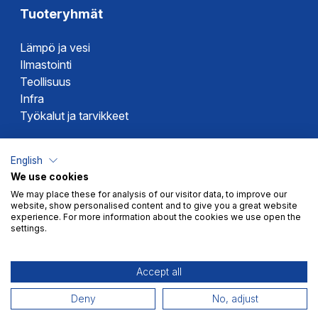
Tuoteryhmät
Lämpö ja vesi
Ilmastointi
Teollisuus
Infra
Työkalut ja tarvikkeet
Dahlin tuotemerkit
English
We use cookies
Altech
We may place these for analysis of our visitor data, to improve our
Alterna
website, show personalised content and to give you a great website
Novipro
experience. For more information about the cookies we use open the
settings.
Votec
Accept all
Deny
No, adjust
Myyntiehdot
Tietosuoja
© 2026 Dahl