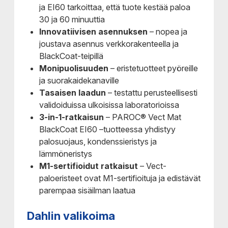
ja EI60 tarkoittaa, että tuote kestää paloa
30 ja 60 minuuttia
Innovatiivisen asennuksen
– nopea ja
joustava asennus verkkorakenteella ja
BlackCoat-teipillä
Monipuolisuuden
– eristetuotteet pyöreille
ja suorakaidekanaville
Tasaisen laadun
– testattu perusteellisesti
validoiduissa ulkoisissa laboratorioissa
3-in-1-ratkaisun
– PAROC® Vect Mat
BlackCoat EI60 –tuotteessa yhdistyy
palosuojaus, kondenssieristys ja
lämmöneristys
M1-sertifioidut ratkaisut
– Vect-
paloeristeet ovat M1-sertifioituja ja edistävät
parempaa sisäilman laatua
Dahlin valikoima