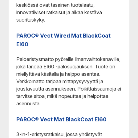
keskiössä ovat tasainen tuotelaatu,
innovatiiviset ratkaisut ja aikaa kestävä
suorituskyky.
PAROC® Vect Wired Mat BlackCoat
EI60
Paloeristysmatto pyöreille ilmanvaihtokanaville,
joka tarjoaa EI60 -palosuojauksen. Tuote on
miellyttävä käsitellä ja helppo asentaa.
Verkkomatto tarjoaa mittapysyvyyttä ja
joustavuutta asennukseen. Poikittaissaumoja ei
tarvitse sitoa, mikä nopeuttaa ja helpottaa
asennusta.
PAROC® Vect Mat BlackCoat EI60
3-in-1-eristysratkaisu, jossa yhdistyvät