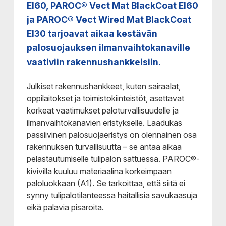
EI60, PAROC® Vect Mat BlackCoat EI60
ja PAROC® Vect Wired Mat BlackCoat
EI30 tarjoavat aikaa kestävän
palosuojauksen ilmanvaihtokanaville
vaativiin rakennushankkeisiin.
Julkiset rakennushankkeet, kuten sairaalat,
oppilaitokset ja toimistokiinteistöt, asettavat
korkeat vaatimukset paloturvallisuudelle ja
ilmanvaihtokanavien eristykselle. Laadukas
passiivinen palosuojaeristys on olennainen osa
rakennuksen turvallisuutta – se antaa aikaa
pelastautumiselle tulipalon sattuessa. PAROC®-
kivivilla kuuluu materiaalina korkeimpaan
paloluokkaan (A1). Se tarkoittaa, että siitä ei
synny tulipalotilanteessa haitallisia savukaasuja
eikä palavia pisaroita.