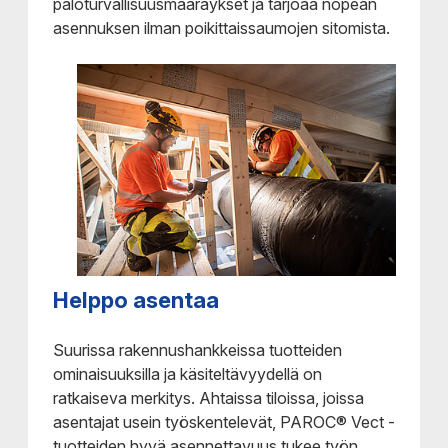
paloturvallisuusmääräykset ja tarjoaa nopean
asennuksen ilman poikittaissaumojen sitomista.
Helppo asentaa
Suurissa rakennushankkeissa tuotteiden
ominaisuuksilla ja käsiteltävyydellä on
ratkaiseva merkitys. Ahtaissa tiloissa, joissa
asentajat usein työskentelevät, PAROC® Vect -
tuotteiden hyvä asennettavuus tukee työn