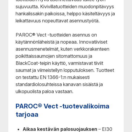
sujuvuutta. Kivivillatuotteiden muodonpitävyys
hankalissakin paikoissa, helppo käsiteltävyys ja
leikattavuus nopeuttavat asennustyötä.
PAROC® Vect -tuotteiden asennus on
käytännönläheistä ja nopeaa. Innovatiiviset
asennusmenetelmät, kuten verkkorakenteen
poikittaissaumojen sitomattomuus ja
BlackCoat-teipin käyttö, varmistavat tiiviit
saumat ja viimeistellyn lopputuloksen. Tuotteet
on testattu EN 1366-1:n mukaisesti
standardiolosuhteissa kanavan sisäistä ja
ulkopuolista paloa vastaan.
PAROC® Vect -tuotevalikoima
tarjoaa
Aikaa kestävän palosuojauksen
– EI30