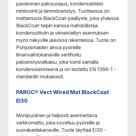
passiivinen palosuojaus, kondenssiriskin
minimointi ja lämmöneristys. Tuotteessa on
mattamusta BlackCoat-päällyste, joka yhdessä
BlackCoat-teipin kanssa mahdollistaa
kondenssitiiviin ja viimeistellyn asennuksen
myös näkyville jäävissä rakenteissa. Tuote on
Pohjoismaiden ainoa pyöreille
ilmanvaihtokanaville sertifioitu
paloeristysratkaisu, joka toimii samalla
kondenssieristeenä ja on testattu EN 1366-1 -
standardin mukaisesti.
PAROC® Vect Wired Mat BlackCoat
EI30
Monipuolinen ja helposti asennettava
verkkomatto, joka soveltuu pyöreille ja
suorakaidekanaville. Tuote täyttää EI30 -