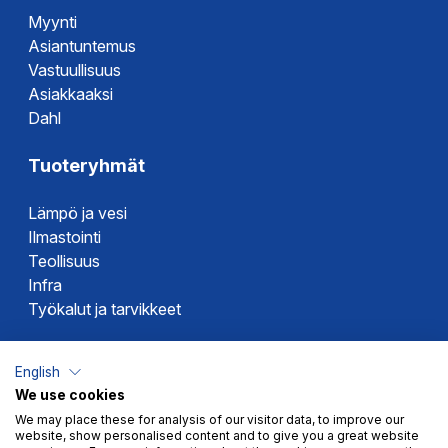
Myynti
Asiantuntemus
Vastuullisuus
Asiakkaaksi
Dahl
Tuoteryhmät
Lämpö ja vesi
Ilmastointi
Teollisuus
Infra
Työkalut ja tarvikkeet
Dahlin tuotemerkit
English
We use cookies
Altech
We may place these for analysis of our visitor data, to improve our
Alterna
website, show personalised content and to give you a great website