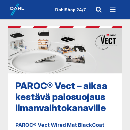
DahlShop 24/7
PAROC® Vect – aikaa
kestävä palosuojaus
ilmanvaihtokanaville
PAROC® Vect Wired Mat BlackCoat