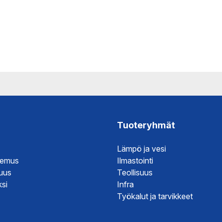
Tuoteryhmät
Lämpö ja vesi
temus
Ilmastointi
suus
Teollisuus
si
Infra
Työkalut ja tarvikkeet