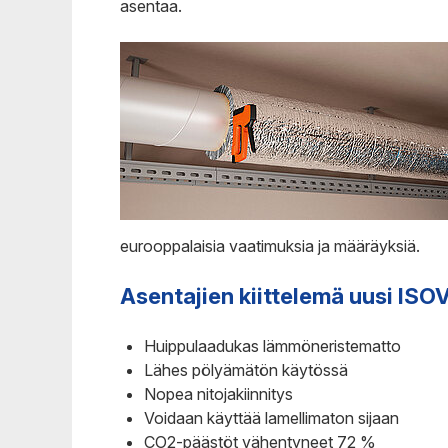
asentaa.
eurooppalaisia vaatimuksia ja määräyksiä.
Asentajien kiittelemä uusi IS
Huippulaadukas lämmöneristematto
Lähes pölyämätön käytössä
Nopea nitojakiinnitys
Voidaan käyttää lamellimaton sijaan
CO2-päästöt vähentyneet 72 %