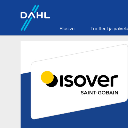
Dahl
Etusivu
Tuotteet ja palvelu
Lämpö ja
vesi
HINNASTOT