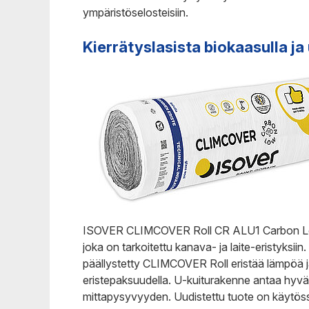
ympäristöselosteisiin.
Kierrätyslasista biokaasulla ja
ISOVER CLIMCOVER Roll CR ALU1 Carbon Low
joka on tarkoitettu kanava- ja laite-eristyksiin.
päällystetty CLIMCOVER Roll eristää lämpöä
eristepaksuudella. U-kuiturakenne antaa hyv
mittapysyvyyden. Uudistettu tuote on käytöss