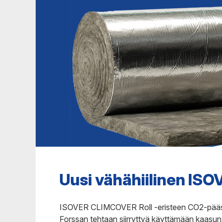
Uusi vähähiilinen IS
ISOVER CLIMCOVER Roll -eristeen CO2-pääst
Forssan tehtaan siirryttyä käyttämään kaasu