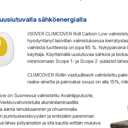
 uusiutuvalla sähköenergialla
ISOVER CLIMCOVER Roll Carbon Low valmistetaa
hyödyntänyt lasivillan valmistuksessa kierrätyslasi
valmiista tuotteesta on jopa 85 %. Nykypäivänä 
käyttäjä. Käyttämällä uusiutuvaa sähköä ja biok
minimoimaan Scope 1- ja Scope 2 -päästöt lähes
CLIMCOVER Rollin vastuullisesti valmistettu pakk
raaka-ainetta ja painoalue osuus on alle 15%, mi
 on Suomessa valmistettu Avainlipputuote,
 Verkkovahvistetulla alumiinilaminaatilla
 ja ääntä tehokkaammin ja ohuemmalla
än puristuskestävyyden ja entistäkin paremman
ä lähes pölyämätön ja sitä kautta erittäin mukava