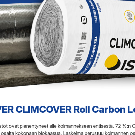
Kajaani
Oulu-Välivainio
Kemi
Pori
Kokkola
Rauma
OVER CLIMCOVER Roll Carbon 
öt ovat pienentyneet alle kolmannekseen entisestä. 72 %:n
n osalta kokonaan biokaasua. Laskelma perustuu kolmannen osa