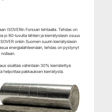
n ISOVERin Forssan tehtaalla. Tehdas on
a jo 80-luvulta lähtien ja kierrätyslasin osuus
ISOVER onkin Suomen suurin kierrätyslasin
aasua energialähteenään, tehdas on pystynyt
 nollaan.
aus sisältää vähintään 30% kierrätettyä
kä helpottaa pakkauksen kierrätystä.