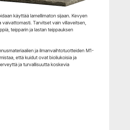
voidaan käyttää lamellimaton sijaan. Kevyen
aivattomasti. Tarvitset vain villaveitsen,
piä, teipparin ja lastan teippauksen
usmateriaalien ja ilmanvaihtotuotteiden M1-
istaa, että kuidut ovat bioliukoisia ja
rveyttä ja turvallisuutta koskevia