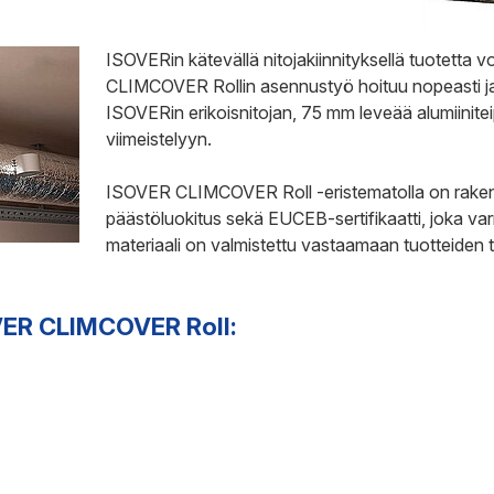
ISOVERin kätevällä nitojakiinnityksellä tuotetta 
CLIMCOVER Rollin asennustyö hoituu nopeasti ja v
ISOVERin erikoisnitojan, 75 mm leveää alumiiniteip
viimeistelyyn.
ISOVER CLIMCOVER Roll -eristematolla on rakenn
päästöluokitus sekä EUCEB-sertifikaatti, joka varm
materiaali on valmistettu vastaamaan tuotteiden te
OVER CLIMCOVER Roll: