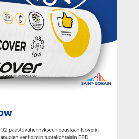
Varkaus
Low
 CO2-päästövähennykseen päästään Isoverin
puolen verifioimiin tuotekohtaisiin EPD-