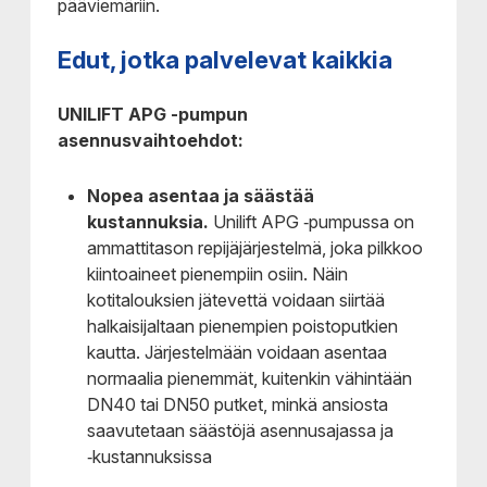
pääviemäriin.
Edut, jotka palvelevat kaikkia
UNILIFT APG -pumpun
asennusvaihtoehdot:
Nopea asentaa ja säästää
kustannuksia.
Unilift APG ‑pumpussa on
ammattitason repijäjärjestelmä, joka pilkkoo
kiintoaineet pienempiin osiin. Näin
kotitalouksien jätevettä voidaan siirtää
halkaisijaltaan pienempien poistoputkien
kautta. Järjestelmään voidaan asentaa
normaalia pienemmät, kuitenkin vähintään
DN40 tai DN50 putket, minkä ansiosta
saavutetaan säästöjä asennusajassa ja
‑kustannuksissa