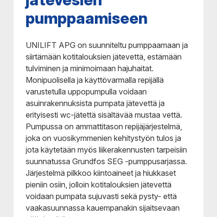
pumppaamiseen
UNILIFT APG on suunniteltu pumppaamaan ja
siirtämään kotitalouksien jätevettä, estämään
tulviminen ja minimoimaan hajuhaitat.
Monipuolisella ja käyttövarmalla repijällä
varustetulla uppopumpulla voidaan
asuinrakennuksista pumpata jätevettä ja
erityisesti wc-jätettä sisältävää mustaa vettä.
Pumpussa on ammattitason repijäjärjestelmä,
joka on vuosikymmenien kehitystyön tulos ja
jota käytetään myös liikerakennusten tarpeisiin
suunnatussa Grundfos SEG -pumppusarjassa.
Järjestelmä pilkkoo kiintoaineet ja hiukkaset
pieniin osiin, jolloin kotitalouksien jätevettä
voidaan pumpata sujuvasti sekä pysty- että
vaakasuunnassa kauempanakin sijaitsevaan