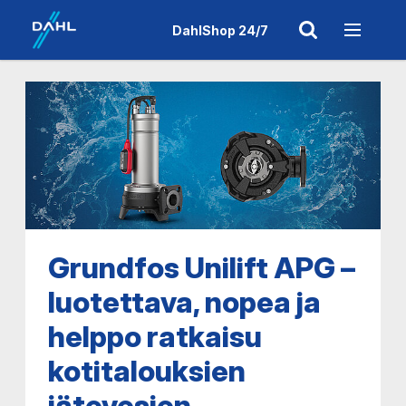
DahlShop 24/7
Grundfos Unilift APG –
luotettava, nopea ja
helppo ratkaisu
kotitalouksien
jätevesien