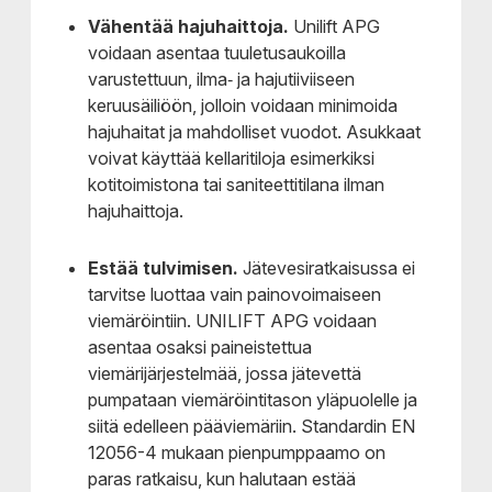
Vähentää hajuhaittoja.
Unilift APG
voidaan asentaa tuuletusaukoilla
varustettuun, ilma‑ ja hajutiiviiseen
keruusäiliöön, jolloin voidaan minimoida
hajuhaitat ja mahdolliset vuodot. Asukkaat
voivat käyttää kellaritiloja esimerkiksi
kotitoimistona tai saniteettitilana ilman
hajuhaittoja.
Estää tulvimisen.
Jätevesiratkaisussa ei
tarvitse luottaa vain painovoimaiseen
viemäröintiin. UNILIFT APG voidaan
asentaa osaksi paineistettua
viemärijärjestelmää, jossa jätevettä
pumpataan viemäröintitason yläpuolelle ja
siitä edelleen pääviemäriin. Standardin EN
12056-4 mukaan pienpumppaamo on
paras ratkaisu, kun halutaan estää