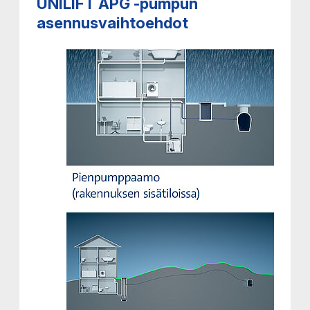
UNILIFT APG -pumpun
asennusvaihtoehdot