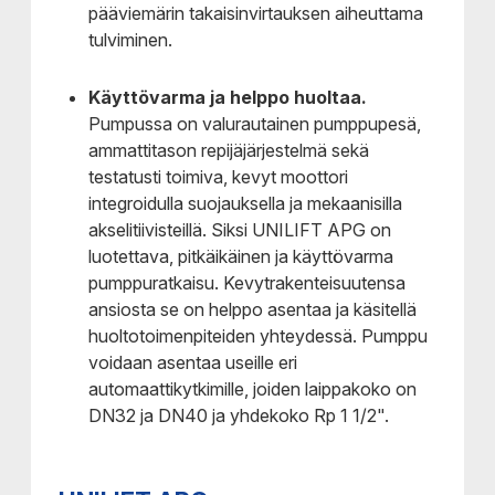
pääviemärin takaisinvirtauksen aiheuttama
tulviminen.
Käyttövarma ja helppo huoltaa.
Pumpussa on valurautainen pumppupesä,
ammattitason repijäjärjestelmä sekä
testatusti toimiva, kevyt moottori
integroidulla suojauksella ja mekaanisilla
akselitiivisteillä. Siksi UNILIFT APG on
luotettava, pitkäikäinen ja käyttövarma
pumppuratkaisu. Kevytrakenteisuutensa
ansiosta se on helppo asentaa ja käsitellä
huoltotoimenpiteiden yhteydessä. Pumppu
voidaan asentaa useille eri
automaattikytkimille, joiden laippakoko on
DN32 ja DN40 ja yhdekoko Rp 1 1/2".