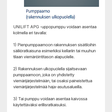
UNILIFT APG -uppopumppu voidaan asentaa
kolmella eri tavalla:
1) Pienpumppaamoon rakennuksen sisätiloihin
säiliöratkaisuna esimerkiksi kellariin tai muuhun
tilaan viemäröintitason alapuolelle.
2) Rakennuksen ulkopuolella sijaitsevaan
pumppaamoon, joka on yhdistetty
viemärijärjestelmään, tai osaksi paineistettua
viemärijärjestelmää haja-asutusalueilla.
3) Tai pumppu voidaan asentaa kaivossa
käytettäväksi erillisratkaisuksi.