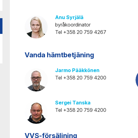
Jyväskylä
Rovaniemi
Kajaani
Salo
Anu Syrjälä
Karleby
Seinäjoki
byråkoordinator
Tel +358 20 759 4267
Vanda hämtbetjäning
Jarmo Pääkkönen
Tel +358 20 759 4200
Sergei Tanska
Tel +358 20 759 4200
VVS-försäljning