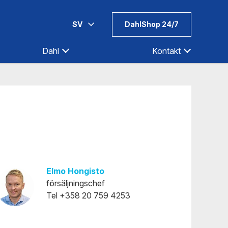
SV
DahlShop 24/7
Dahl
Kontakt
St. Michel
Tammerfors
Tammerfors-Kalkku
Tavastehus
Uleåborg
Uleåborg-Välivainio
Elmo Hongisto
försäljningschef
Vanda
Tel +358 20 759 4253
Varkaus
Vasa