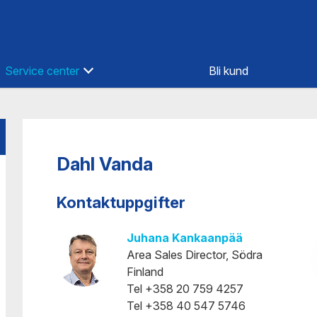
Service center
Bli kund
Åbo
Kemi
Björneborg
Kotka
Dahl Vanda
Esbo-Olarinluoma
Kouvola
Helsingfors-Hermanstad
Kuopio
Kontaktuppgifter
Helsingfors-Österleden
Lahtis
Helsingfors-Sockenbacka
Loimaa
Juhana Kankaanpää
Area Sales Director, Södra
Idensalmi
Lojo
Finland
Imatra
Raumo
Tel +358 20 759 4257
Joensuu
Riihimäki
Tel +358 40 547 5746